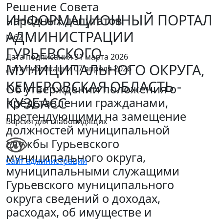
Решение Совета
ИНФОРМАЦИОННЫЙ ПОРТАЛ
народных депутатов
АДМИНИСТРАЦИИ
№62
ГУРЬЕВСКОГО
Дата подписания 31 марта 2026
МУНИЦИПАЛЬНОГО ОКРУГА,
Дата публикации 07 апреля 2026
КЕМЕРОВСКАЯ ОБЛАСТЬ -
Об утверждении положения о
КУЗБАСС
представлении гражданами,
претендующими на замещение
Версия для слабовидящих
должностей муниципальной
службы Гурьевского
муниципального округа,
Сайт администрации
муниципальными служащими
Гурьевского муниципального
округа сведений о доходах,
расходах, об имуществе и