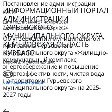
Постановление администрации
ИНФОРМАЦИОННЫЙ ПОРТАЛ
№1906
АДМИНИСТРАЦИИ
Дата подписания 27 ноября 2024
ГУРЬЕВСКОГО
Дата публикации 28 ноября 2024
МУНИЦИПАЛЬНОГО ОКРУГА,
Об утверждении муниципальной
КЕМЕРОВСКАЯ ОБЛАСТЬ -
программы Гурьевского
КУЗБАСС
муниципального округа «Жилищно-
коммунальный комплекс,
Версия для слабовидящих
энергосбережение и повышение
энергоэффективности, чистая вода
на территории Гурьевского
Сайт администрации
муниципального округа» на 2025-
2027 годы