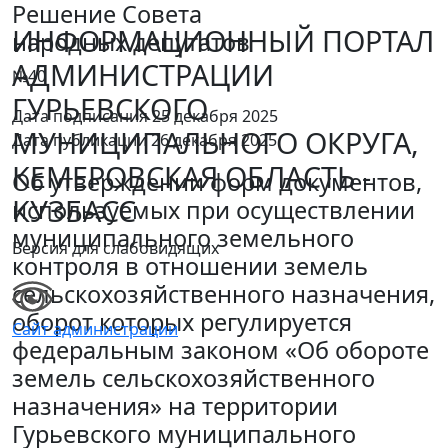
Решение Совета
ИНФОРМАЦИОННЫЙ ПОРТАЛ
народных депутатов
АДМИНИСТРАЦИИ
№40
ГУРЬЕВСКОГО
Дата подписания 25 декабря 2025
МУНИЦИПАЛЬНОГО ОКРУГА,
Дата публикации 26 декабря 2025
КЕМЕРОВСКАЯ ОБЛАСТЬ -
Об утверждении форм документов,
КУЗБАСС
используемых при осуществлении
муниципального земельного
Версия для слабовидящих
контроля в отношении земель
сельскохозяйственного назначения,
оборот которых регулируется
Сайт администрации
федеральным законом «Об обороте
земель сельскохозяйственного
назначения» на территории
Гурьевского муниципального