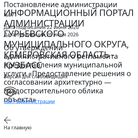
Постановление администрации
ИНФОРМАЦИОННЫЙ ПОРТАЛ
№971
АДМИНИСТРАЦИИ
Дата подписания 22 июня 2026
ГУРЬЕВСКОГО
Дата публикации 26 июня 2026
МУНИЦИПАЛЬНОГО ОКРУГА,
Об утверждении
КЕМЕРОВСКАЯ ОБЛАСТЬ -
административного регламента
КУЗБАСС
предоставления муниципальной
услуги «Предоставление решения о
Версия для слабовидящих
согласовании архитектурно —
градостроительного облика
объекта»
Сайт администрации
На главную