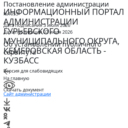
Постановление администрации
ИНФОРМАЦИОННЫЙ ПОРТАЛ
№1053
АДМИНИСТРАЦИИ
Дата подписания 3 июля 2026
ГУРЬЕВСКОГО
Дата публикации 07 июля 2026
МУНИЦИПАЛЬНОГО ОКРУГА,
Об установлении публичного
КЕМЕРОВСКАЯ ОБЛАСТЬ -
сервитута
КУЗБАСС
Версия для слабовидящих
На главную
Скачать документ
Сайт администрации