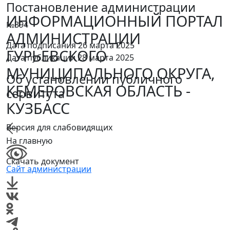
Постановление администрации
ИНФОРМАЦИОННЫЙ ПОРТАЛ
№394
АДМИНИСТРАЦИИ
Дата подписания 26 марта 2025
ГУРЬЕВСКОГО
Дата публикации 28 марта 2025
МУНИЦИПАЛЬНОГО ОКРУГА,
Об установлении публичного
КЕМЕРОВСКАЯ ОБЛАСТЬ -
сервитута
КУЗБАСС
Версия для слабовидящих
На главную
Скачать документ
Сайт администрации