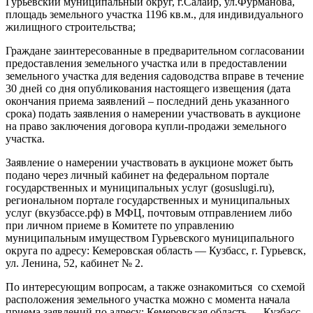
Гурьевский муниципальный округ, г.Салаир, ул.Фурманова,
площадь земельного участка 1196 кв.м., для индивидуального
жилищного строительства;
Граждане заинтересованные в предварительном согласовании
предоставления земельного участка или в предоставлении
земельного участка для ведения садоводства вправе в течение
30 дней со дня опубликования настоящего извещения (дата
окончания приема заявлений – последний день указанного
срока) подать заявления о намерении участвовать в аукционе
на право заключения договора купли-продажи земельного
участка.
Заявление о намерении участвовать в аукционе может быть
подано через личный кабинет на федеральном портале
государственных и муниципальных услуг (gosuslugi.ru),
региональном портале государственных и муниципальных
услуг (вкузбассе.рф) в МФЦ, почтовым отправлением либо
при личном приеме в Комитете по управлению
муниципальным имуществом Гурьевского муниципального
округа по адресу: Кемеровская область — Кузбасс, г. Гурьевск,
ул. Ленина, 52, кабинет № 2.
По интересующим вопросам, а также ознакомиться со схемой
расположения земельного участка можно с момента начала
приема заявлений по адресу: Кемеровская область — Кузбасс,