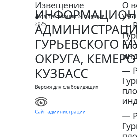
Извещение
О в
ИНФОРМАЦИОН
уча
Дата публикации 24 февраля
— Р
2025
АДМИНИСТРАЦ
Гур
ГУРЬЕВСКОГО 
пло
инд
ОКРУГА, КЕМЕРО
— Р
КУЗБАСС
Гур
Версия для слабовидящих
пло
инд
Сайт администрации
— Р
Гур
пло