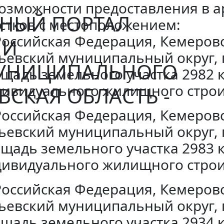
озможности предоставления в 
НЫЙ ПОРТАЛ
стков с местоположением:
оссийская Федерация, Кемеровск
ИИ
ьевский муниципальный округ, г
МУНИЦИПАЛЬНОГО
щадь земельного участка 2982 к
ивидуального жилищного строи
ВСКАЯ ОБЛАСТЬ -
оссийская Федерация, Кемеровск
ьевский муниципальный округ, г
щадь земельного участка 2983 к
ивидуального жилищного строи
оссийская Федерация, Кемеровск
ьевский муниципальный округ, г
щадь земельного участка 2934 к