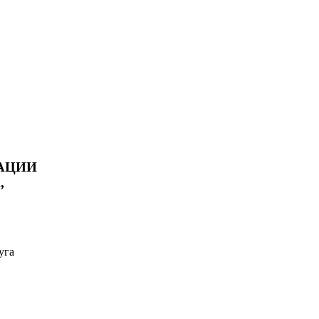
АЦИИ
,
уга