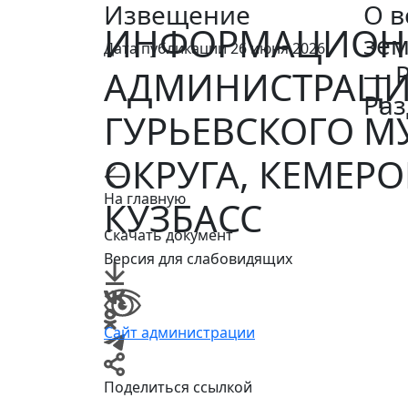
Извещение
О в
ИНФОРМАЦИОН
зем
Дата публикации 26 июня 2026
— Р
АДМИНИСТРАЦ
Раз
ГУРЬЕВСКОГО 
ОКРУГА, КЕМЕРО
На главную
КУЗБАСС
Скачать документ
Версия для слабовидящих
Сайт администрации
Поделиться ссылкой