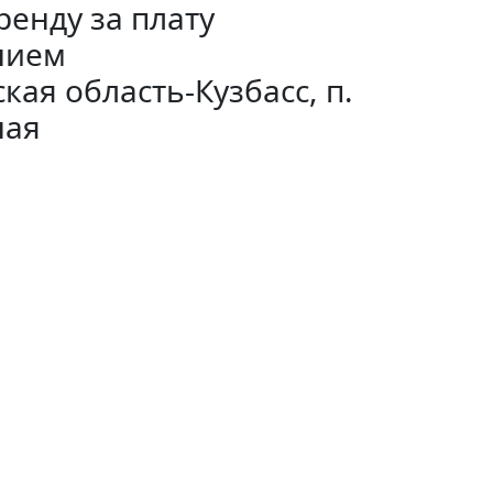
енду за плату
нием
ая область-Кузбасс, п.
ная