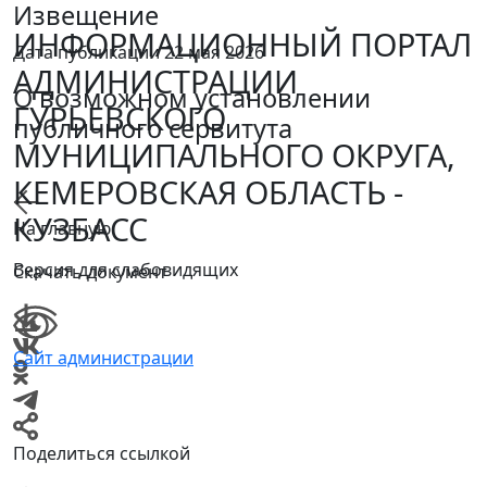
Извещение
ИНФОРМАЦИОННЫЙ ПОРТАЛ
Дата публикации 22 мая 2026
АДМИНИСТРАЦИИ
О возможном установлении
ГУРЬЕВСКОГО
публичного сервитута
МУНИЦИПАЛЬНОГО ОКРУГА,
КЕМЕРОВСКАЯ ОБЛАСТЬ -
КУЗБАСС
На главную
Версия для слабовидящих
Скачать документ
Сайт администрации
Поделиться ссылкой