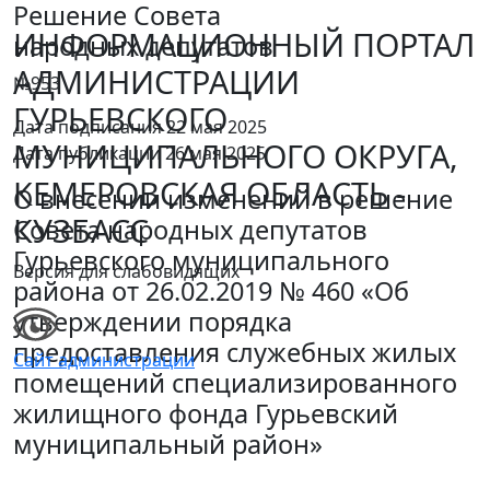
Решение Совета
ИНФОРМАЦИОННЫЙ ПОРТАЛ
народных депутатов
АДМИНИСТРАЦИИ
№953
ГУРЬЕВСКОГО
Дата подписания 22 мая 2025
МУНИЦИПАЛЬНОГО ОКРУГА,
Дата публикации 26 мая 2025
КЕМЕРОВСКАЯ ОБЛАСТЬ -
О внесении изменений в решение
КУЗБАСС
Совета народных депутатов
Гурьевского муниципального
Версия для слабовидящих
района от 26.02.2019 № 460 «Об
утверждении порядка
предоставления служебных жилых
Сайт администрации
помещений специализированного
жилищного фонда Гурьевский
муниципальный район»