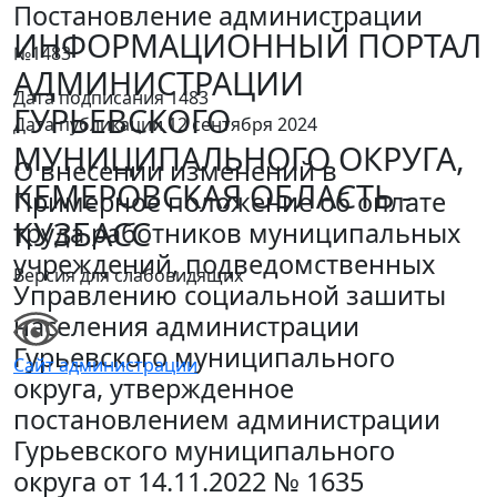
Постановление администрации
ИНФОРМАЦИОННЫЙ ПОРТАЛ
№1483
АДМИНИСТРАЦИИ
Дата подписания 1483
ГУРЬЕВСКОГО
Дата публикации 12 сентября 2024
МУНИЦИПАЛЬНОГО ОКРУГА,
О внесении изменений в
КЕМЕРОВСКАЯ ОБЛАСТЬ -
Примерное положение об оплате
КУЗБАСС
труда работников муниципальных
учреждений, подведомственных
Версия для слабовидящих
Управлению социальной зашиты
населения администрации
Гурьевского муниципального
Сайт администрации
округа, утвержденное
постановлением администрации
Гурьевского муниципального
округа от 14.11.2022 № 1635