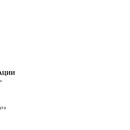
АЦИИ
,
уга