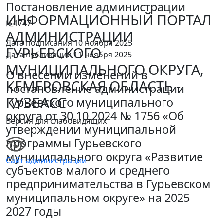
Постановление администрации
ИНФОРМАЦИОННЫЙ ПОРТАЛ
№1747
АДМИНИСТРАЦИИ
Дата подписания 10 ноября 2025
ГУРЬЕВСКОГО
Дата публикации 11 ноября 2025
МУНИЦИПАЛЬНОГО ОКРУГА,
О внесении изменений в
КЕМЕРОВСКАЯ ОБЛАСТЬ -
постановление администрации
КУЗБАСС
Гурьевского муниципального
округа от 30.10.2024 № 1756 «Об
Версия для слабовидящих
утверждении муниципальной
программы Гурьевского
муниципального округа «Развитие
Сайт администрации
субъектов малого и среднего
предпринимательства в Гурьевском
муниципальном округе» на 2025
2027 годы