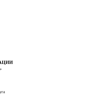
АЦИИ
,
уга