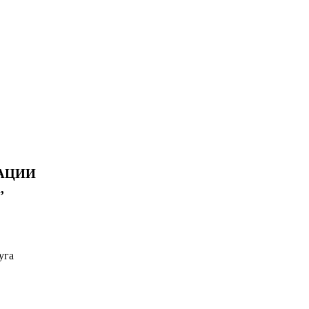
АЦИИ
,
уга