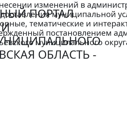
несении изменений в админист
НЫЙ ПОРТАЛ
доставления муниципальной усл
орные, тематические и интерак
ИИ
вержденный постановлением ад
МУНИЦИПАЛЬНОГО
ьевского муниципального округа
ВСКАЯ ОБЛАСТЬ -