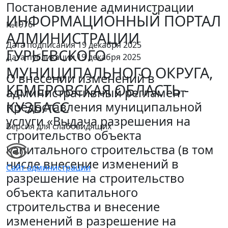
Постановление администрации
ИНФОРМАЦИОННЫЙ ПОРТАЛ
№1976
АДМИНИСТРАЦИИ
Дата подписания 19 декабря 2025
ГУРЬЕВСКОГО
Дата публикации 19 декабря 2025
МУНИЦИПАЛЬНОГО ОКРУГА,
О внесении изменений в
КЕМЕРОВСКАЯ ОБЛАСТЬ -
административный регламент
КУЗБАСС
предоставления муниципальной
услуги «Выдача разрешения на
Версия для слабовидящих
строительство объекта
капитального строительства (в том
числе внесение изменений в
Сайт администрации
разрешение на строительство
объекта капитального
строительства и внесение
изменений в разрешение на