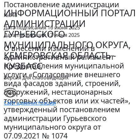
Постановление администрации
ИНФОРМАЦИОННЫЙ ПОРТАЛ
№848
АДМИНИСТРАЦИИ
Дата подписания 16 июня 2025
ГУРЬЕВСКОГО
Дата публикации 17 июня 2025
МУНИЦИПАЛЬНОГО ОКРУГА,
О внесении изменений в
КЕМЕРОВСКАЯ ОБЛАСТЬ -
административный регламент
КУЗБАСС
предоставления муниципальной
услуги «Согласование внешнего
Версия для слабовидящих
вида фасадов зданий, строений,
сооружений, нестационарных
торговых объектов или их частей»,
Сайт администрации
утвержденный постановлением
администрации Гурьевского
муниципального округа от
07.09.2021 № 1074