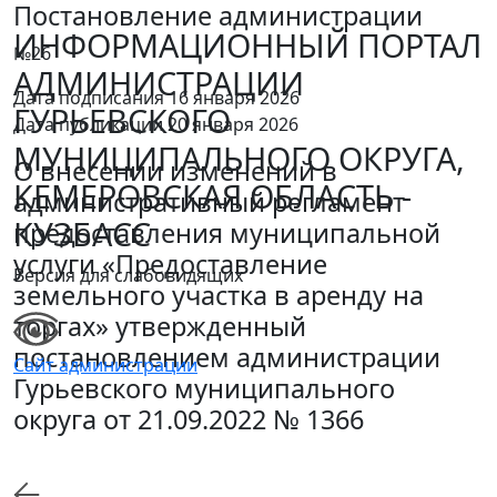
Постановление администрации
ИНФОРМАЦИОННЫЙ ПОРТАЛ
№26
АДМИНИСТРАЦИИ
Дата подписания 16 января 2026
ГУРЬЕВСКОГО
Дата публикации 20 января 2026
МУНИЦИПАЛЬНОГО ОКРУГА,
О внесении изменений в
КЕМЕРОВСКАЯ ОБЛАСТЬ -
административный регламент
КУЗБАСС
предоставления муниципальной
услуги «Предоставление
Версия для слабовидящих
земельного участка в аренду на
торгах» утвержденный
постановлением администрации
Сайт администрации
Гурьевского муниципального
округа от 21.09.2022 № 1366