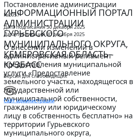
Постановление администрации
ИНФОРМАЦИОННЫЙ ПОРТАЛ
№2057
АДМИНИСТРАЦИИ
Дата подписания 30 декабря 2025
ГУРЬЕВСКОГО
Дата публикации 30 декабря 2025
МУНИЦИПАЛЬНОГО ОКРУГА,
О внесении изменений в
КЕМЕРОВСКАЯ ОБЛАСТЬ -
административный регламент
КУЗБАСС
предоставления муниципальной
услуги «Предоставление
Версия для слабовидящих
земельного участка, находящегося в
государственной или
муниципальной собственности,
Сайт администрации
гражданину или юридическому
лицу в собственность бесплатно» на
территории Гурьевского
муниципального округа,