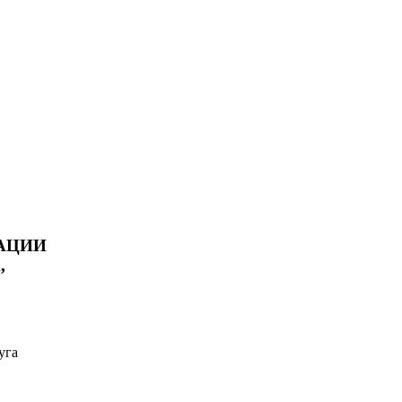
АЦИИ
,
уга