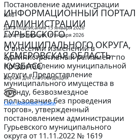
Постановление администрации
ИНФОРМАЦИОННЫЙ ПОРТАЛ
№13
АДМИНИСТРАЦИИ
Дата подписания 15 января 2026
ГУРЬЕВСКОГО
Дата публикации 16 января 2026
МУНИЦИПАЛЬНОГО ОКРУГА,
О внесении изменений в
КЕМЕРОВСКАЯ ОБЛАСТЬ -
административный регламент по
КУЗБАСС
предоставлению муниципальной
услуги «Предоставление
Версия для слабовидящих
муниципального имущества в
аренду, безвозмездное
пользование без проведения
Сайт администрации
торгов», утвержденный
постановлением администрации
Гурьевского муниципального
округа от 11.11.2022 № 1619