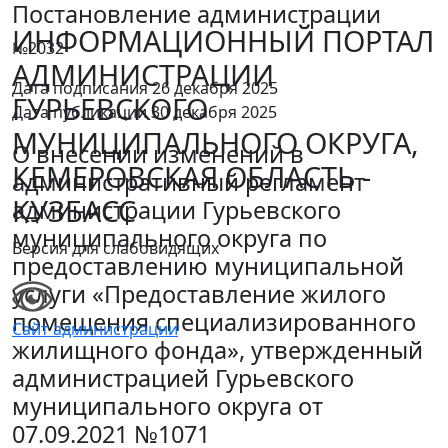
Постановление администрации
ИНФОРМАЦИОННЫЙ ПОРТАЛ
№2032
АДМИНИСТРАЦИИ
Дата подписания 26 декабря 2025
ГУРЬЕВСКОГО
Дата публикации 30 декабря 2025
МУНИЦИПАЛЬНОГО ОКРУГА,
О внесении изменений в
КЕМЕРОВСКАЯ ОБЛАСТЬ -
административный регламент
КУЗБАСС
администрации Гурьевского
муниципального округа по
Версия для слабовидящих
предоставлению муниципальной
услуги «Предоставление жилого
помещения специализированного
Сайт администрации
жилищного фонда», утвержденный
администрацией Гурьевского
муниципального округа от
07.09.2021 №1071