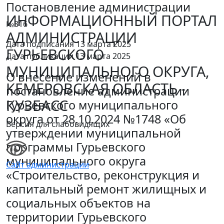
Постановление администрации
ИНФОРМАЦИОННЫЙ ПОРТАЛ
№316
АДМИНИСТРАЦИИ
Дата подписания 13 марта 2025
ГУРЬЕВСКОГО
Дата публикации 13 марта 2025
МУНИЦИПАЛЬНОГО ОКРУГА,
О внесение изменений в
КЕМЕРОВСКАЯ ОБЛАСТЬ -
постановление администрации
КУЗБАСС
Гурьевского муниципального
округа от 28.10.2024 №1748 «Об
Версия для слабовидящих
утверждении муниципальной
программы Гурьевского
муниципального округа
Сайт администрации
«Строительство, реконструкция и
капитальный ремонт жилищных и
социальных объектов на
территории Гурьевского