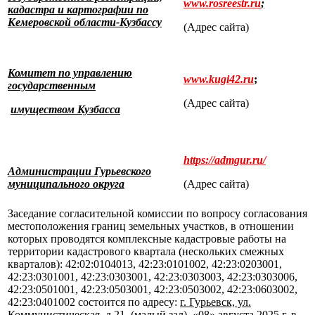
www
.
rosreestr
.
ru
;
кадастра и картографии по
Кемеровской области-Кузбассу
(Адрес сайта)
Комитет по управлению
www.kugi42.ru
;
государственным
(Адрес сайта)
имуществом Кузбасса
https://admgur.ru/
Администрации Гурьевского
муниципального округа
(Адрес сайта)
Заседание согласительной комиссии по вопросу согласования
местоположения границ земельных участков, в отношении
которых проводятся комплексные кадастровые работы на
территории кадастрового квартала (нескольких смежных
кварталов): 42:02:0104013, 42:23:0101002, 42:23:0203001,
42:23:0301001, 42:23:0303001, 42:23:0303003, 42:23:0303006,
42:23:0501001, 42:23:0503001, 42:23:0503002, 42:23:0603002,
42:23:0401002 состоится по адресу:
г. Гурьевск, ул.
Коммунистическая, д.21, (малый зал).
«08»
августа
2025
г. в