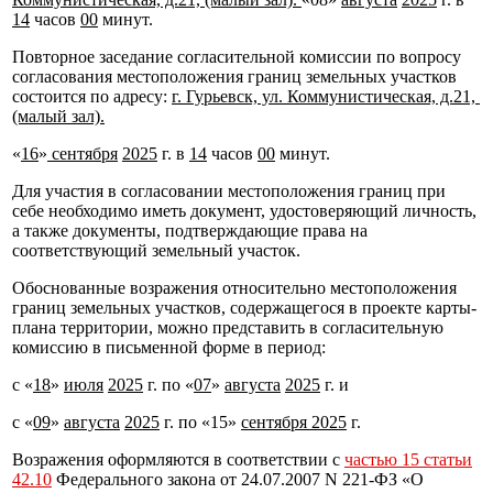
14
часов
00
минут.
Повторное заседание согласительной комиссии по вопросу
согласования местоположения границ земельных участков
состоится по адресу:
г. Гурьевск, ул. Коммунистическая, д.21,
(малый зал).
«
16
»
сентября
2025
г. в
14
часов
00
минут.
Для участия в согласовании местоположения границ при
себе необходимо иметь документ, удостоверяющий личность,
а также документы, подтверждающие права на
соответствующий земельный участок.
Обоснованные возражения относительно местоположения
границ земельных участков, содержащегося в проекте карты-
плана территории, можно представить в согласительную
комиссию в письменной форме в период:
с «
18
»
июля
2025
г. по «
07
»
августа
2025
г. и
с «
09
»
августа
2025
г. по «15»
сентября 2025
г.
Возражения оформляются в соответствии с
частью 15 статьи
42.10
Федерального закона от 24.07.2007 N 221-ФЗ «О