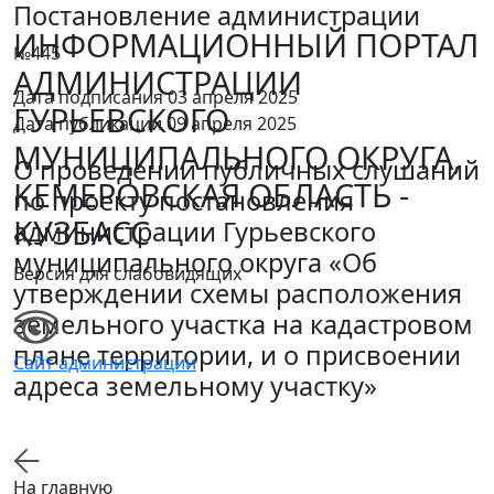
Постановление администрации
ИНФОРМАЦИОННЫЙ ПОРТАЛ
№445
АДМИНИСТРАЦИИ
Дата подписания 03 апреля 2025
ГУРЬЕВСКОГО
Дата публикации 09 апреля 2025
МУНИЦИПАЛЬНОГО ОКРУГА,
О проведении публичных слушаний
КЕМЕРОВСКАЯ ОБЛАСТЬ -
по проекту постановления
КУЗБАСС
администрации Гурьевского
муниципального округа «Об
Версия для слабовидящих
утверждении схемы расположения
земельного участка на кадастровом
плане территории, и о присвоении
Сайт администрации
адреса земельному участку»
На главную