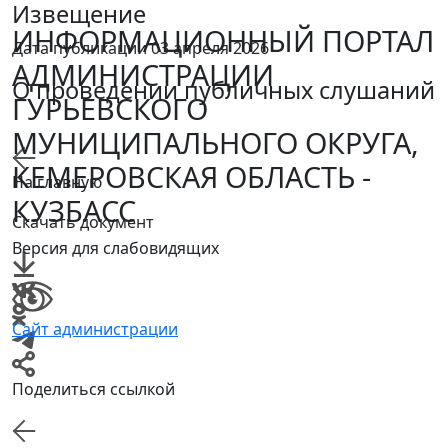
Извещение
ИНФОРМАЦИОННЫЙ ПОРТАЛ
Дата публикации 03 апреля 2026
АДМИНИСТРАЦИИ
О проведении публичных слушаний
ГУРЬЕВСКОГО
МУНИЦИПАЛЬНОГО ОКРУГА,
КЕМЕРОВСКАЯ ОБЛАСТЬ -
На главную
КУЗБАСС
Скачать документ
Версия для слабовидящих
Сайт администрации
Поделиться ссылкой